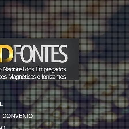
L
I CONVÊNIO
ÃO